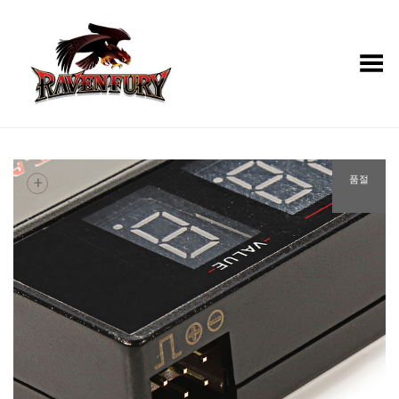
Toggle Menu
+
품절