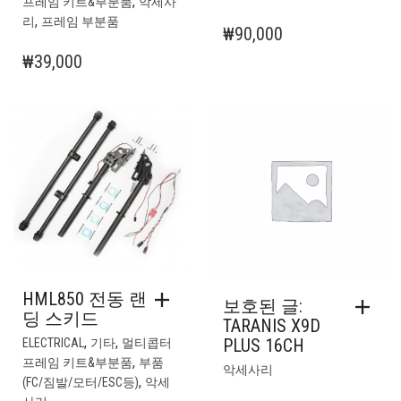
,
프레임 키트&부분품
악세사
,
리
프레임 부분품
₩
90,000
₩
39,000
HML850 전동 랜
보호된 글:
딩 스키드
TARANIS X9D
,
,
PLUS 16CH
ELECTRICAL
기타
멀티콥터
,
프레임 키트&부분품
부품
악세사리
,
(FC/짐발/모터/ESC등)
악세