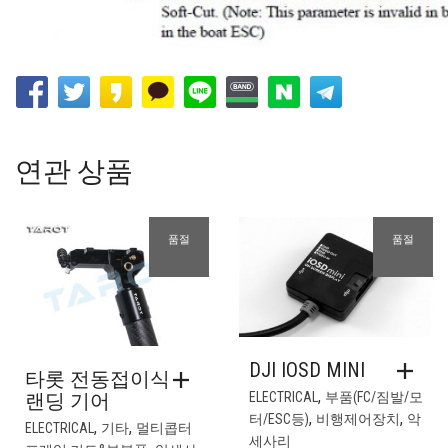
연관 상품
품절
품절
DJI IOSD MINI
타롯 전동접이식
,
랜딩 기어
ELECTRICAL
부품(FC/짐발/모
,
,
터/ESC등)
비행제어장치
악
,
,
ELECTRICAL
기타
멀티콥터
세사리