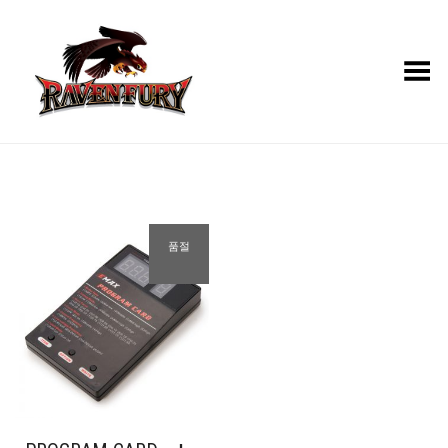
Toggle Menu
품절