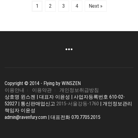
이
을
1
2
3
4
Next »
이
선
상
택
품
할
에
수
있
있
습
습
니
니
다.
다
상
품
페
이
Copyright © 2014 - Flying by WINSZEN
지
이용안내
이용약관
개인정보취급방침
에
상호명 윈스젠 | 대표자 이윤성 | 사업자등록번호 610-02-
서
52027 | 통신판매업신고
2015-서울강동-1760
| 개인정보관리
옵
책임자 이윤성
션
admin@ravenfury.com | 대표전화 070.7705.2015
을
선
택