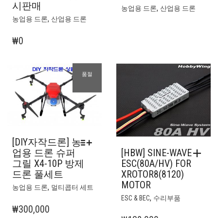
시판매
,
농업용 드론
산업용 드론
,
농업용 드론
산업용 드론
₩
0
품절
[DIY자작드론] 농
[HBW] SINE-WAVE
업용 드론 슈퍼
ESC(80A/HV) FOR
그릴 X4-10P 방제
XROTOR8(8120)
드론 풀세트
MOTOR
여
,
농업용 드론
멀티콥터 세트
러
,
ESC & BEC
수리부품
상
₩
300,000
품