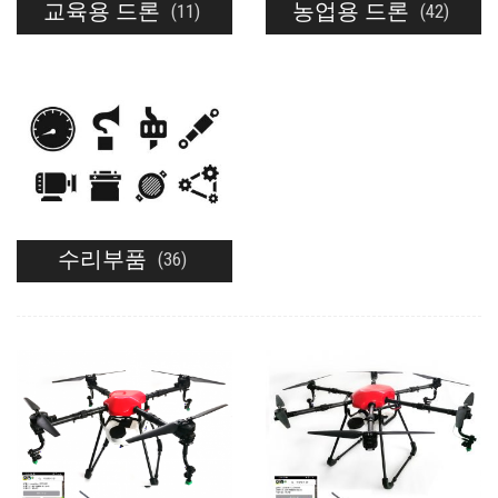
교육용 드론
농업용 드론
(11)
(42)
수리부품
(36)