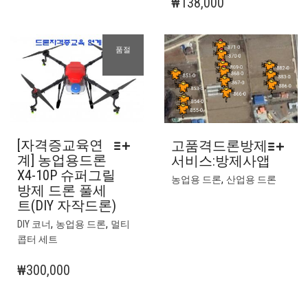
₩
138,000
옵
션
이
품절
이
상
품
에
있
습
[자격증교육연
고품격드론방제
니
계] 농업용드론
서비스:방제사앱
다.
X4-10P 슈퍼그릴
상
,
농업용 드론
산업용 드론
방제 드론 풀세
품
트(DIY 자작드론)
페
여
,
,
이
DIY 코너
농업용 드론
멀티
러
지
콥터 세트
상
에
품
₩
300,000
서
옵
옵
션
션