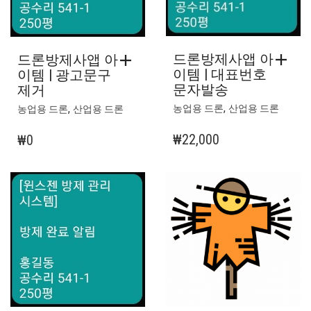
드론방제사앱 아
드론방제사앱 아
이템 | 대표번호
이템 | 광고문구
문자발송
제거
,
,
농업용 드론
산업용 드론
농업용 드론
산업용 드론
₩
22,000
₩
0