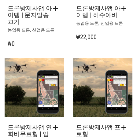
드론방제사앱 아
드론방제사앱 아
이템 | 허수아비
이템 | 문자발송
끄기
,
농업용 드론
산업용 드론
,
농업용 드론
산업용 드론
₩
22,000
₩
0
드론방제사앱 연
드론방제사앱 프
회비무료형 | 임
로형