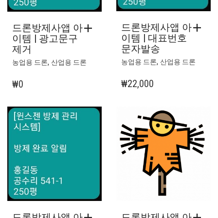
드론방제사앱 아
드론방제사앱 아
이템 | 대표번호
이템 | 광고문구
문자발송
제거
,
,
농업용 드론
산업용 드론
농업용 드론
산업용 드론
₩
22,000
₩
0
드론방제사앱 아
드론방제사앱 아