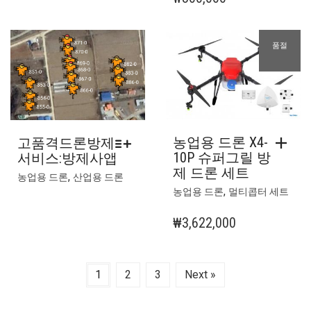
션
옵
이
션
이
이
품절
상
이
품
상
에
품
있
에
습
있
니
습
농업용 드론 X4-
고품격드론방제
다.
니
10P 슈퍼그릴 방
서비스:방제사앱
상
다.
제 드론 세트
품
상
,
농업용 드론
산업용 드론
,
페
품
농업용 드론
멀티콥터 세트
이
페
₩
3,622,000
지
이
에
지
서
에
옵
서
1
2
3
Next »
션
옵
을
션