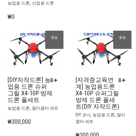
,
농업용 드론
산업용 드론
₩
0
품절
품절
[DIY자작드론] 농
[자격증교육연
업용 드론 슈퍼
계] 농업용드론
그릴 X4-10P 방제
X4-10P 슈퍼그릴
드론 풀세트
방제 드론 풀세
트(DIY 자작드론)
여
,
농업용 드론
멀티콥터 세트
러
여
,
,
DIY 코너
농업용 드론
멀티
상
러
₩
300,000
콥터 세트
품
상
옵
품
₩
300,000