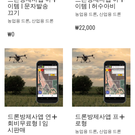
이템 | 허수아비
이템 | 문자발송
끄기
,
농업용 드론
산업용 드론
,
농업용 드론
산업용 드론
₩
22,000
₩
0
드론방제사앱 연
드론방제사앱 프
회비무료형 | 임
로형
시판매
,
농업용 드론
산업용 드론