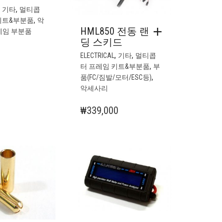
,
,
기타
멀티콥
,
키트&부분품
악
HML850 전동 랜
레임 부분품
딩 스키드
,
,
ELECTRICAL
기타
멀티콥
,
터 프레임 키트&부분품
부
,
품(FC/짐발/모터/ESC등)
악세사리
₩
339,000