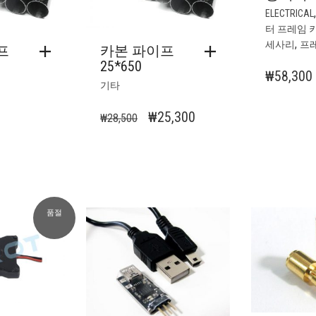
ELECTRICAL
터 프레임 
,
세사리
프
프
카본 파이프
25*650
₩
58,300
기타
원
현
₩
25,300
₩
28,500
래
재
가
가
격:
격:
₩28,500.
₩25,300.
품절