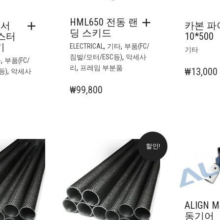
HML650 전동 랜
 서
카본 파
딩 스키드
테스터
10*500
기
,
,
ELECTRICAL
기타
부품(FC/
기타
,
짐발/모터/ESC등)
악세사
,
타
부품(FC/
,
리
프레임 부분품
₩
13,000
,
등)
악세사
₩
99,800
할인!
ALIGN 
동기어