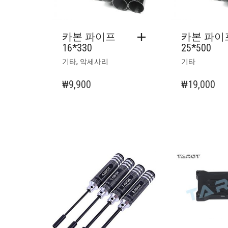
카본 파이프
카본 파이
16*330
25*500
,
기타
악세사리
기타
₩
9,900
₩
19,000