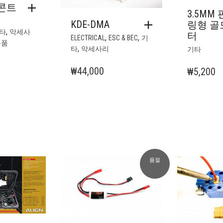
콘트
3.5MM
KDE-DMA
링형 골
,
타
악세사
터
,
,
ELECTRICAL
ESC & BEC
기
분품
,
타
악세사리
기타
₩
44,000
₩
5,200
품절