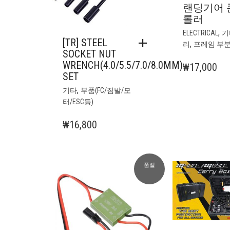
랜딩기어 
롤러
,
ELECTRICAL
기
[TR] STEEL
,
리
프레임 부
SOCKET NUT
WRENCH(4.0/5.5/7.0/8.0MM)
₩
17,000
SET
,
기타
부품(FC/짐발/모
터/ESC등)
₩
16,800
품절