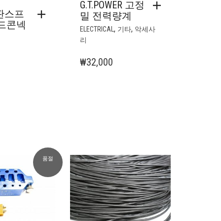
G.T.POWER 고정
 판스프
밀 전력량계
드콘넥
,
,
ELECTRICAL
기타
악세사
리
₩
32,000
품절