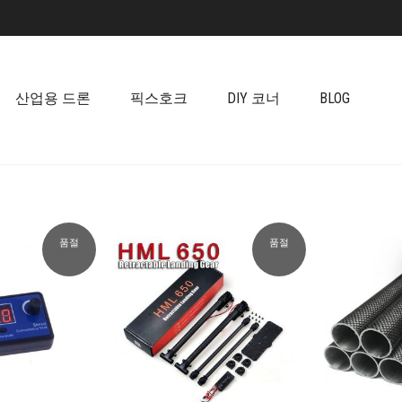
산업용 드론
픽스호크
DIY 코너
BLOG
품절
품절