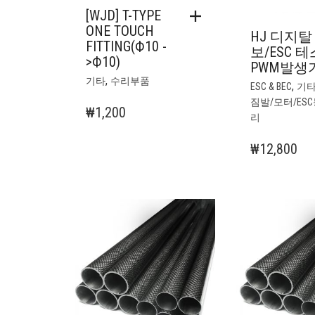
[WJD] T-TYPE
ONE TOUCH
HJ 디지탈
FITTING(Ф10 -
보/ESC 
>Ф10)
PWM발생
,
기타
수리부품
,
ESC & BEC
기
짐발/모터/ESC
₩
1,200
리
₩
12,800