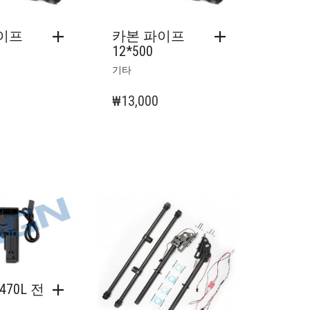
이프
카본 파이프
12*500
기타
₩
13,000
M470L 전