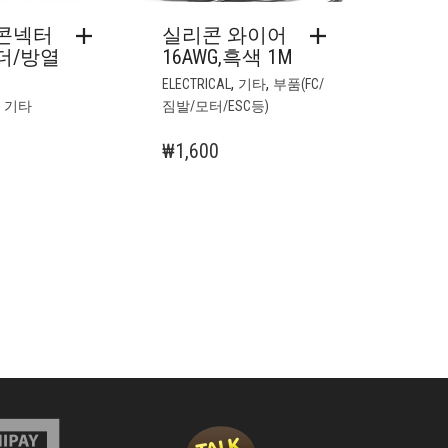
콘넥터
실리콘 와이어
더/방열
16AWG,흑색 1M
,
,
ELECTRICAL
기타
부품(FC/
,
기타
짐발/모터/ESC등)
₩
1,600