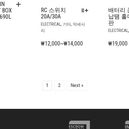
IN
RC 스위치
배터리 
Y BOX
20A/30A
납땜 홀
690L
판
여
,
,
ELECTRICAL
기타
악세사
러
리
ELECTRICAL
상
품
가
₩
12,000
~
₩
14,000
₩
19,000
옵
격
션
범
이
위:
이
상
₩12,000~₩14,000
품
1
2
Next »
에
있
습
니
다.
상
품