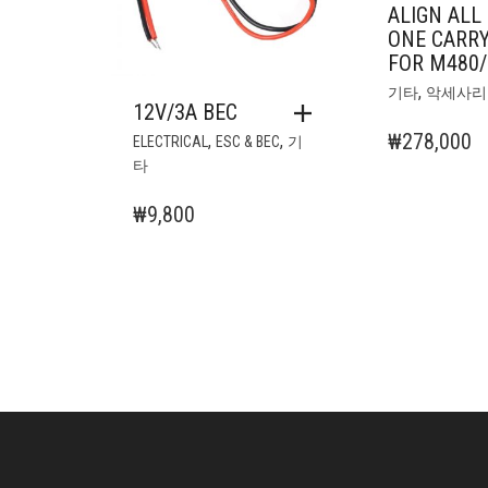
ALIGN ALL 
ONE CARR
FOR M480/
,
기타
악세사리
12V/3A BEC
₩
278,000
,
,
ELECTRICAL
ESC & BEC
기
타
₩
9,800