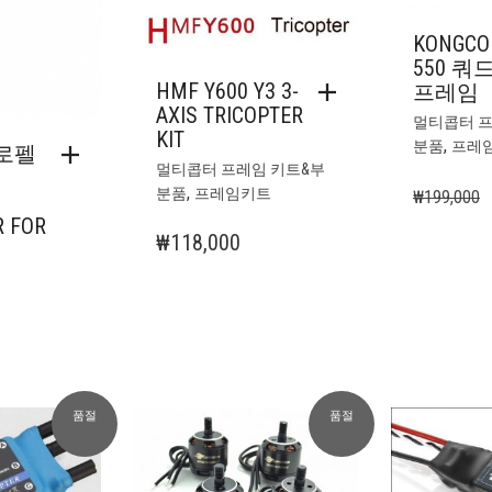
니
다
KONGCO
상
550 쿼
품
HMF Y600 Y3 3-
프레임
페
AXIS TRICOPTER
멀티콥터 프
이
KIT
,
분품
프레
로펠
지
멀티콥터 프레임 키트&부
에
,
분품
프레임키트
₩
199,000
서
R FOR
옵
₩
118,000
션
을
선
택
할
수
있
품절
품절
습
니
다