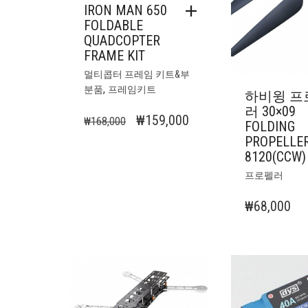
IRON MAN 650
FOLDABLE
QUADCOPTER
FRAME KIT
멀티콥터 프레임 키트&부
,
분품
프레임키트
하비윙 프
러 30×09
원
현
₩
159,000
₩
168,000
FOLDING
래
재
PROPELLE
8120(CCW)
가
가
격:
격:
프로펠러
₩168,000.
₩159,000.
₩
68,000