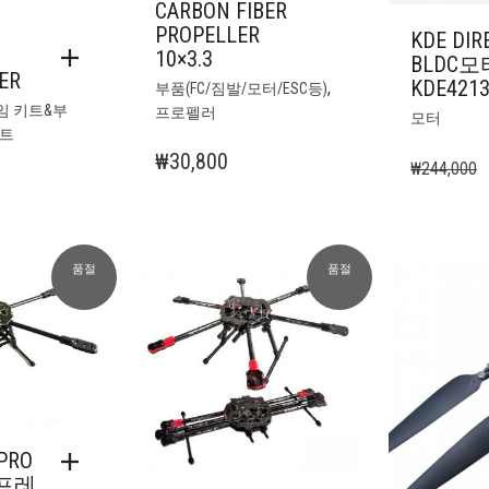
CARBON FIBER
PROPELLER
KDE DIR
10×3.3
BLDC모
ER
KDE4213
,
부품(FC/짐발/모터/ESC등)
임 키트&부
프로펠러
모터
트
₩
30,800
₩
244,000
품절
품절
PRO
프레