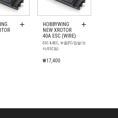
페
이
지
에
ING
HOBBYWING
서
OTOR
NEW XROTOR
옵
40A ESC (WIRE)
션
,
ESC & BEC
부품(FC/짐발/모
을
터/ESC등)
선
택
₩
17,400
할
수
있
습
니
다