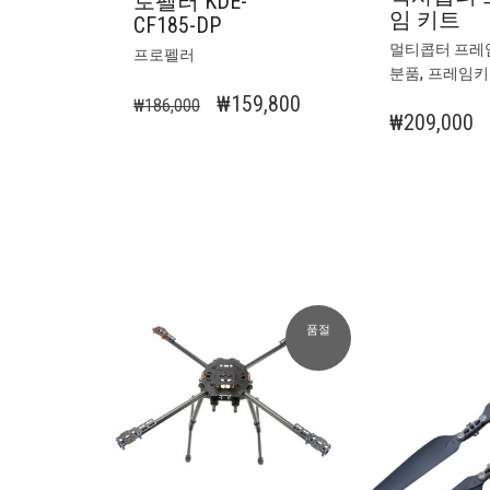
로펠러 KDE-
임 키트
CF185-DP
멀티콥터 프레
프로펠러
,
분품
프레임키
원
현
₩
159,800
₩
186,000
₩
209,000
래
재
가
가
격:
격:
₩186,000.
₩159,800.
품절