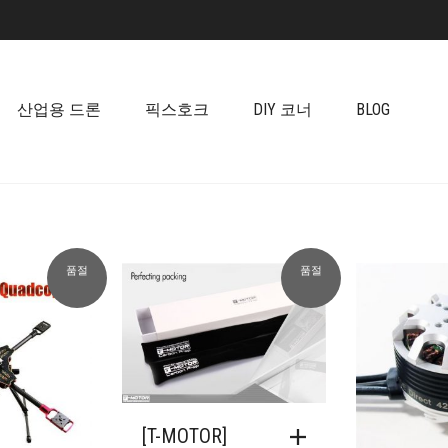
산업용 드론
픽스호크
DIY 코너
BLOG
품절
품절
[T-MOTOR]