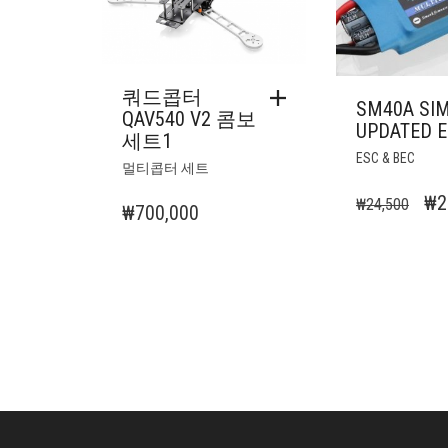
쿼드콥터
SM40A SI
QAV540 V2 콤보
UPDATED 
세트1
ESC & BEC
멀티콥터 세트
원
₩
2
₩
24,500
₩
700,000
래
가
격:
₩2