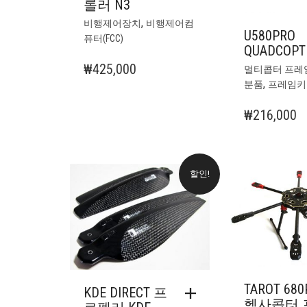
롤러 N3
,
비행제어장치
비행제어컴
U580PRO
퓨터(FCC)
QUADCOPT
₩
425,000
멀티콥터 프레
,
분품
프레임키
₩
216,000
할인!
TAROT 680
KDE DIRECT 프
헥사콥터 