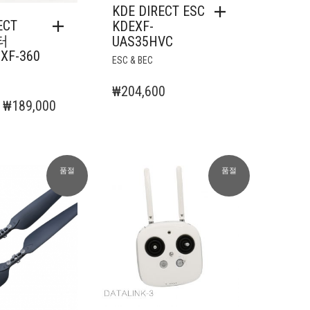
KDE DIRECT ESC
ECT
KDEXF-
터
UAS35HVC
XF-360
ESC & BEC
₩
204,600
원
현
₩
189,000
래
재
가
가
격:
격:
품절
품절
₩244,000.
₩189,000.