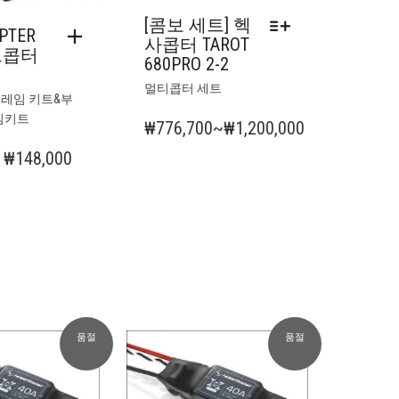
[콤보 세트] 헥
.
PTER
사콥터 TAROT
드콥터
680PRO 2-2
여
멀티콥터 세트
레임 키트&부
러
임키트
상
₩
776,700
~
₩
1,200,000
품
가
원
현
₩
148,000
옵
격
래
재
션
범
이
가
가
이
위:
격:
격:
상
₩776,700~₩1,200,000
₩199,000.
₩148,000.
품
에
있
습
니
품절
품절
다.
상
품