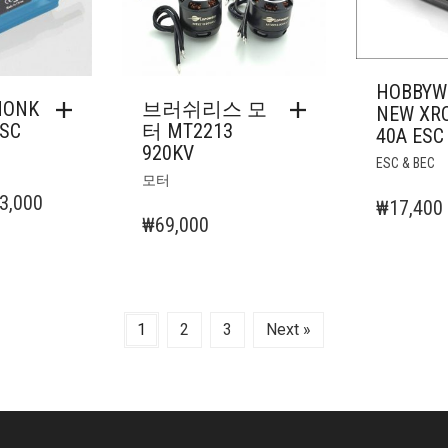
HOBBYW
MONK
브러쉬리스 모
NEW XR
ESC
터 MT2213
40A ESC
920KV
ESC & BEC
모터
현
3,000
₩
17,400
₩
69,000
재
가
격:
4,500.
₩23,000.
1
2
3
Next »