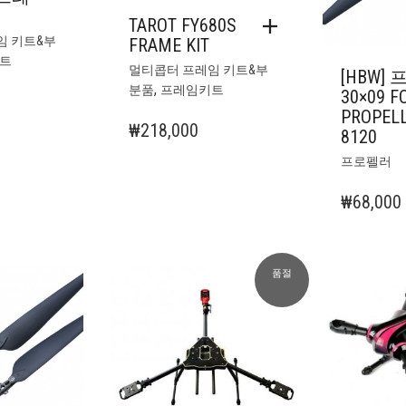
TAROT FY680S
임 키트&부
FRAME KIT
트
멀티콥터 프레임 키트&부
[HBW]
,
분품
프레임키트
30×09 F
PROPEL
₩
218,000
8120
여
프로펠러
러
상
₩
68,000
품
옵
션
이
품절
이
상
품
에
있
습