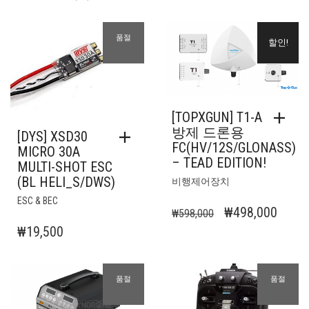
연관 상품
품절
할인!
[TOPXGUN] T1-A
방제 드론용
[DYS] XSD30
FC(HV/12S/GLONASS)
MICRO 30A
– TEAD EDITION!
MULTI-SHOT ESC
(BL HELI_S/DWS)
비행제어장치
ESC & BEC
원
현
₩
498,000
₩
598,000