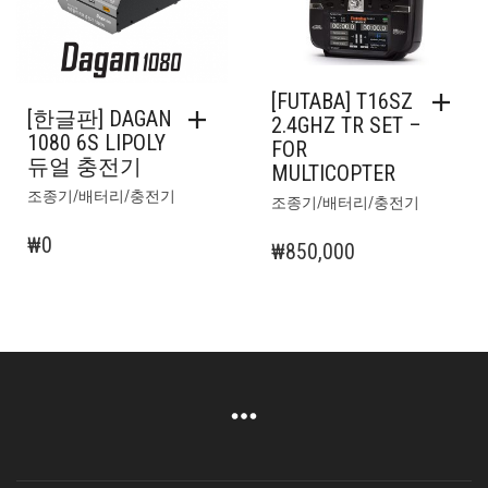
래
재
₩
19,500
가
가
격:
격:
품절
품절
₩598,000.
₩498,
[FUTABA] T16SZ
[한글판] DAGAN
2.4GHZ TR SET –
1080 6S LIPOLY
FOR
듀얼 충전기
MULTICOPTER
조종기/배터리/충전기
조종기/배터리/충전기
₩
0
₩
850,000