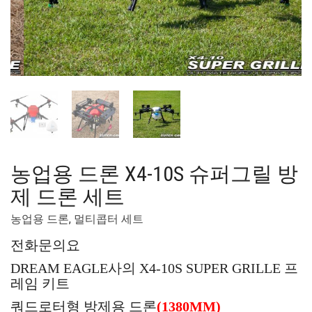
농업용 드론 X4-10S 슈퍼그릴 방
제 드론 세트
농업용 드론
,
멀티콥터 세트
전화문의요
DREAM EAGLE사의 X4-10S SUPER GRILLE 프
레임 키트
쿼드로터형 방제용 드론
(1380MM)