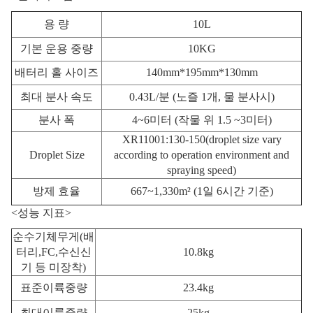
용 량
10L
기본 운용 중량
10KG
배터리 홀 사이즈
140mm*195mm*130mm
최대 분사 속도
0.43L/분 (노즐 1개, 물 분사시)
분사 폭
4~6미터 (작물 위 1.5 ~3미터)
XR11001:130-150(droplet size vary
Droplet Size
according to operation environment and
spraying speed)
방제 효율
667~1,330m² (1일 6시간 기준)
<성능 지표>
순수기체무게(배
터리,FC,수신신
10.8kg
기 등 미장착)
표준이륙중량
23.4kg
최대이륙중량
25kg