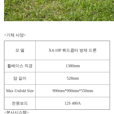
<기체 사양>
모 델
X4-10P 쿼드콥터 방제 드론
휠베이스 직경
1380mm
암 길이
528mm
Max Unfold Size
990mm*990mm*550mm
전원보드
12S 480A
<분사시스템>