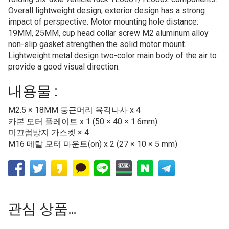
Overall lightweight design, exterior design has a strong
impact of perspective. Motor mounting hole distance:
19MM, 25MM, cup head collar screw M2 aluminum alloy
non-slip gasket strengthen the solid motor mount.
Lightweight metal design two-color main body of the air to
provide a good visual direction.
내용물 :
M2.5 × 18MM 둥근머리 육각나사 x 4
카본 모터 플레이트 x 1 (50 × 40 × 1.6mm)
미끄럼방지 가스켓 × 4
M16 메탈 모터 마운트(on) x 2 (27 × 10 × 5 mm)
관심 상품…