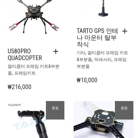
TARTO GPS 안테
나 마운터 탈부
착식
U580PRO
,
기타
멀티콥터 프레임 키트
QUADCOPTER
,
,
&부분품
악세사리
프레임
멀티콥터 프레임 키트&부분
부분품
,
품
프레임키트
₩
10,000
₩
216,000
품절
품절