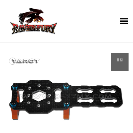
Toggle Menu
+
품절