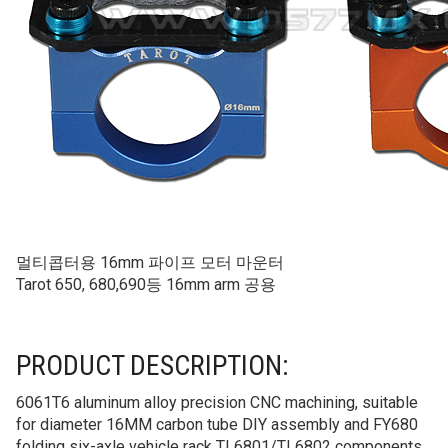
멀티콥터용 16mm 파이프 모터 마운터
Tarot 650, 680,690등 16mm arm 공용
PRODUCT DESCRIPTION:
6061T6 aluminum alloy precision CNC machining, suitable
for diameter 16MM carbon tube DIY assembly and FY680
folding six-axle vehicle rack TL6801/TL6802 components.