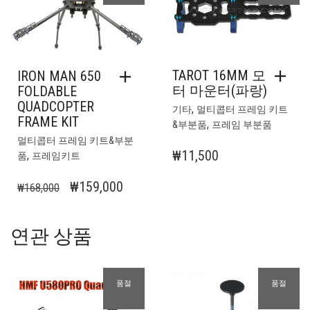
TAROT 16MM 모
IRON MAN 650
터 마운터(파랑)
FOLDABLE
QUADCOPTER
,
기타
멀티콥터 프레임 키트
FRAME KIT
,
&부분품
프레임 부분품
멀티콥터 프레임 키트&부분
₩
11,500
,
품
프레임키트
원
현
₩
159,000
₩
168,000
래
재
가
가
연관 상품
격:
격:
₩168,000.
₩159,000.
품절
품절