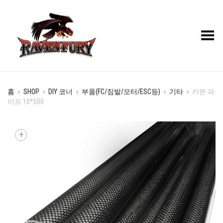
Toggle Menu
홈
»
SHOP
»
DIY 코너
»
부품(FC/짐발/모터/ESC등)
»
기타
»
카본 파
이프 10*500
+