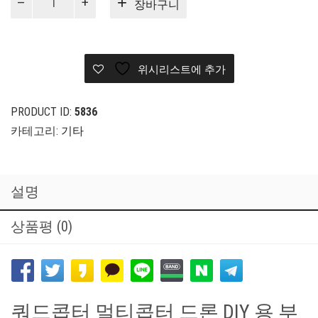
장바구니
본
파
이
프
위시리스트에 추가
10*500
수
량
PRODUCT ID:
5836
카테고리:
기타
설명
상품평 (0)
쿼드콥터 멀티콥터 드론 DIY 용 부