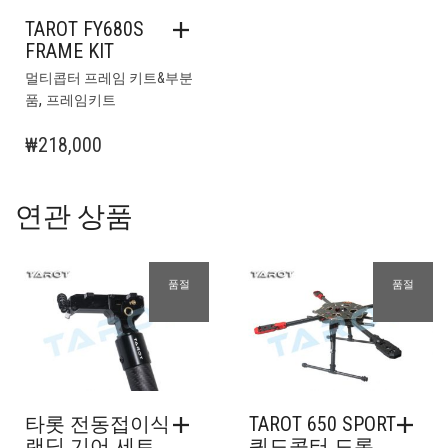
TAROT FY680S
FRAME KIT
멀티콥터 프레임 키트&부분
,
품
프레임키트
₩
218,000
연관 상품
품절
품절
타롯 전동접이식
TAROT 650 SPORT
랜딩 기어 세트
쿼드콥터 드론