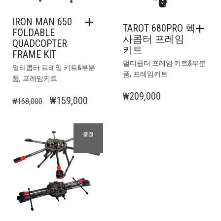
IRON MAN 650
TAROT 680PRO 헥
FOLDABLE
사콥터 프레임
QUADCOPTER
키트
FRAME KIT
멀티콥터 프레임 키트&부분
멀티콥터 프레임 키트&부분
,
품
프레임키트
,
품
프레임키트
₩
209,000
원
현
₩
159,000
₩
168,000
래
재
가
가
품절
격:
격:
₩168,000.
₩159,000.