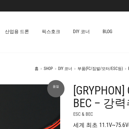
산업용 드론
픽스호크
DIY 코너
BLOG
홈
»
SHOP
»
DIY 코너
»
부품(FC/짐발/모터/ESC등)
»
[GRYPHON]
품절
+
BEC – 강
ESC & BEC
세계 최초 11.1V~75.6V