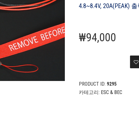
4.8~8.4V, 20A(PEAK)
출
₩
94,000
PRODUCT ID:
9295
카테고리:
ESC & BEC