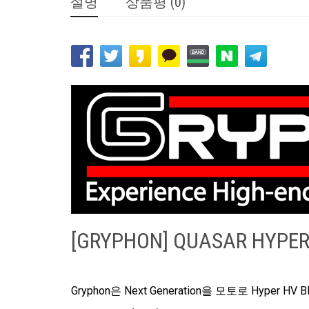
설명
상품평 (0)
[GRYPHON] QUASAR HYPER
Gryphon은 Next Generation을 모토로 Hyper HV