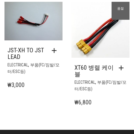
이
품절
이
상
품
에
있
습
JST-XH TO JST
니
LEAD
다.
상
,
ELECTRICAL
부품(FC/짐발/모
XT60 병렬 케이
품
터/ESC등)
블
페
,
ELECTRICAL
부품(FC/짐발/모
₩
3,000
이
터/ESC등)
지
에
₩
6,800
서
옵
션
을
선