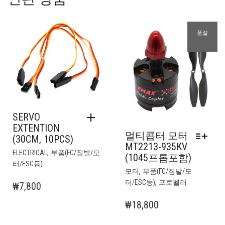
품절
SERVO
EXTENTION
멀티콥터 모터
(30CM, 10PCS)
MT2213-935KV
,
ELECTRICAL
부품(FC/짐발/모
(1045프롭포함)
터/ESC등)
여
,
모터
부품(FC/짐발/모
러
,
터/ESC등)
프로펠러
₩
7,800
상
품
₩
18,800
옵
션