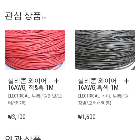
관심 상품…
실리콘 와이어
실리콘 와이어
16AWG, 적&흑 1M
16AWG,흑색 1M
,
,
,
ELECTRICAL
부품(FC/짐발/모
ELECTRICAL
기타
부품(FC/
터/ESC등)
짐발/모터/ESC등)
₩
3,100
₩
1,600
연관 상품