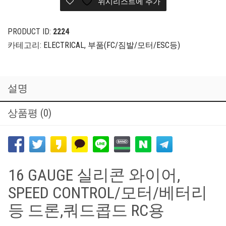
위시리스트에 추가
어
16AWG,
적
PRODUCT ID:
2224
색
카테고리:
ELECTRICAL
,
부품(FC/짐발/모터/ESC등)
1m
수
량
설명
상품평 (0)
16 GAUGE 실리콘 와이어,
SPEED CONTROL/모터/베터리
등 드론,쿼드콥드 RC용