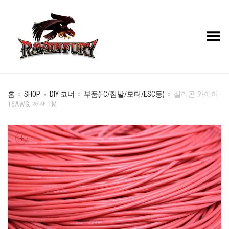
Toggle Menu
홈
»
SHOP
»
DIY 코너
»
부품(FC/짐발/모터/ESC등)
»
실리콘 와이어
16AWG, 적색 1M
+