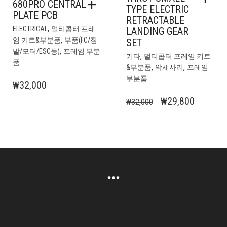
680PRO CENTRAL
TYPE ELECTRIC
PLATE PCB
RETRACTABLE
,
ELECTRICAL
멀티콥터 프레
LANDING GEAR
,
임 키트&부분품
부품(FC/짐
SET
,
발/모터/ESC등)
프레임 부분
,
기타
멀티콥터 프레임 키트
품
,
,
&부분품
악세사리
프레임
부분품
₩
32,000
원
현
₩
29,800
₩
32,000
래
재
가
가
격:
격:
₩32,000.
₩29,800