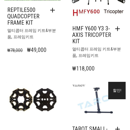
REPTILE500
QUADCOPTER
FRAME KIT
HMF Y600 Y3 3-
멀티콥터 프레임 키트&부분
AXIS TRICOPTER
,
품
프레임키트
KIT
원
현
₩
49,000
멀티콥터 프레임 키트&부분
₩
78,000
,
품
프레임키트
래
재
가
가
₩
118,000
격:
격:
₩78,000.
₩49,000.
할인!
TAROT SMALL-