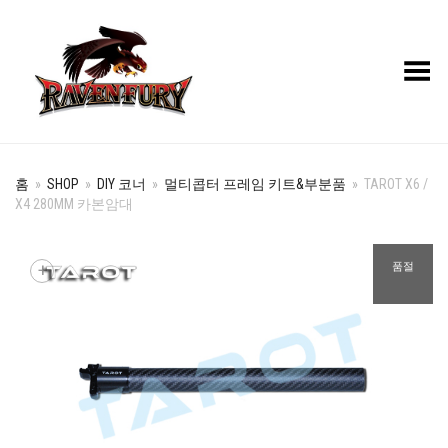
Toggle Menu
홈
»
SHOP
»
DIY 코너
»
멀티콥터 프레임 키트&부분품
»
TAROT X6 /
X4 280MM 카본암대
+
품절