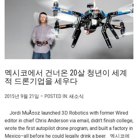
멕시코에서 건너온 20살 청년이 세계
적 드론기업을 세우다
2015년 9월 21일 – POSTED IN:
새소식
Jordi MuÃ±oz launched 3D Robotics with former Wired
editor in chief Chris Anderson via email, didn’t finish college,
wrote the first autopilot drone program, and built a factory in
Mexico–all before he could legally drink a beer. 멕시코에