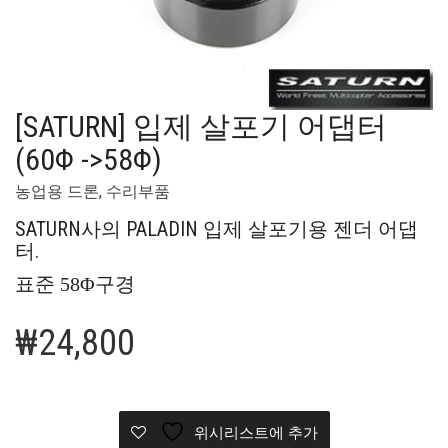
[SATURN] 입제 살포기 어댑터
(60Φ ->58Φ)
농업용 드론
,
수리부품
SATURN사의 PALADIN 입제 살포기용 젠더 어댑
터.
표준 58
Φ
구경
₩
24,800
위시리스트에 추가