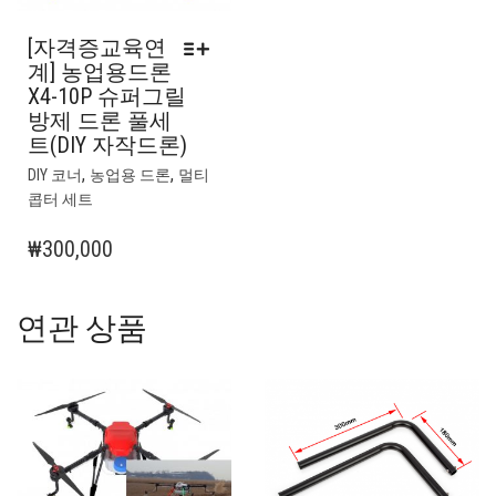
에
있
[자격증교육연
습
계] 농업용드론
니
X4-10P 슈퍼그릴
다.
방제 드론 풀세
상
트(DIY 자작드론)
품
여
,
,
페
DIY 코너
농업용 드론
멀티
러
이
콥터 세트
상
지
품
₩
300,000
에
옵
서
션
옵
이
연관 상품
션
이
을
상
선
품
택
에
할
있
수
습
있
니
습