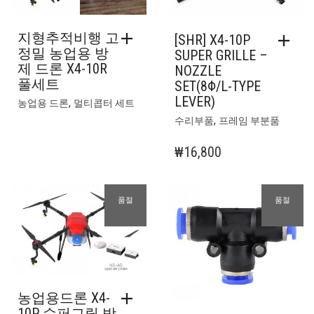
다.
니
상
다
지형추적비행 고
[SHR] X4-10P
품
정밀 농업용 방
SUPER GRILLE –
페
제 드론 X4-10R
NOZZLE
이
풀세트
SET(8Φ/L-TYPE
지
LEVER)
에
,
농업용 드론
멀티콥터 세트
서
,
수리부품
프레임 부분품
옵
션
₩
16,800
을
선
택
품절
품절
할
수
있
습
니
다
농업용드론 X4-
10P 슈퍼그릴 방