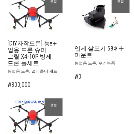
품절
품절
[DIY자작드론] 농
입제 살포기 58Φ
업용 드론 슈퍼
마운트
그릴 X4-10P 방제
드론 풀세트
,
농업용 드론
수리부품
여
,
농업용 드론
멀티콥터 세트
러
₩
0
상
₩
300,000
품
옵
션
품절
이
이
상
품