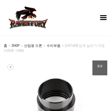
Toggle Menu
홈
»
SHOP
»
산업용 드론
»
수리부품
»
[SATURN] 입제 살포기 어댑
터(60Φ ->58Φ)
+
품절