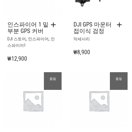
인스파이어 1 밑
DJI GPS 마운터
부분 GPS 커버
접이식 검정
,
,
DJI 스토어
인스파이어
인
악세사리
스파이어1
₩
8,900
₩
12,900
품절
품절