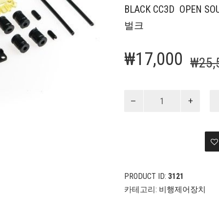
BLACK CC3D OPEN SO
벌크
₩
17,000
₩
25,
Black
CC3D
Flight
Controller
오
픈
소
스
PRODUCT ID:
3121
FC
카테고리:
비행제어장치
수
량