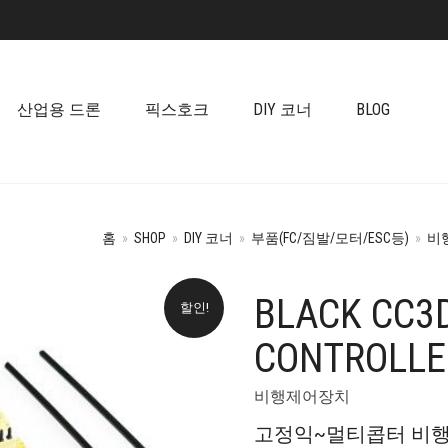
산업용 드론
픽스호크
DIY 코너
BLOG
홈
»
SHOP
»
DIY 코너
»
부품(FC/짐발/모터/ESC등)
»
비
BLACK CC3D
할인!
CONTROLL
비행제어장치
고정익~멀티콥터 비