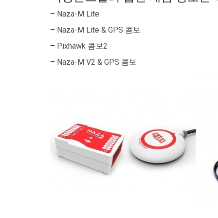
–
Naza-M Lite
–
Naza-M Lite & GPS 콤보
–
Pixhawk 콤보2
–
Naza-M V2 & GPS 콤보