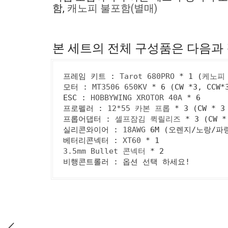
함,
캐노피 불포함(별매)
본 세트의 전체 구성품은 다음과
프레임 키트 : 
Tarot 680PRO
 * 1 (
케노피
모터 : 
MT3506 650KV
 * 6 (CW *3, CCW*3
ESC : 
HOBBYWING XROTOR 40A
 * 6

프로펠러 : 
12*55 카본 프롭
 * 3 (CW * 3 
프롭어댑터 : 
셀프잠김 퀵릴리즈
 * 3 (CW *
실리콘와이어 : 
18AWG
 6M (오렌지/노랑/파랑
베터리콘넥터 : 
XT60
3.5mm Bullet 콘넥터
 * 2

비행콘트롤러 : 옵션 선택 하세요!