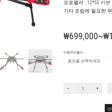
프로펠러 :
12*55 카
기타 조립에 필요한 부
₩
699,000
~
₩
비행콘트롤러
헥
사
콥
터
Tarot