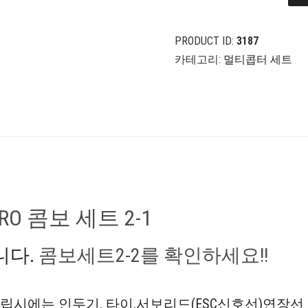
680PRO
콤
보
PRODUCT ID:
3187
세
카테고리:
멀티콥터 세트
트
2-
1(품
절)
수
량
O 콤보 세트 2-1
니다.
콤보세트2-2를 확인하세요!!
립시에는 인두기, 타이,서보리드(ESC신호선)연장선