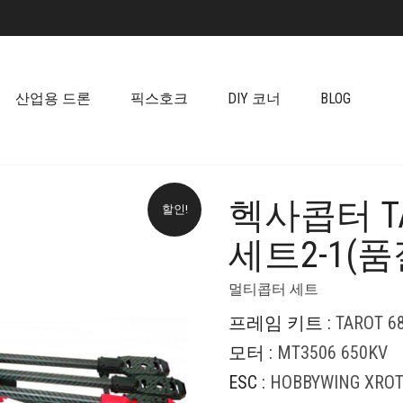
산업용 드론
픽스호크
DIY 코너
BLOG
헥사콥터 TA
할인!
+
세트2-1(품
멀티콥터 세트
프레임 키트 :
TAROT 6
모터 :
MT3506 650KV
ESC :
HOBBYWING XROT