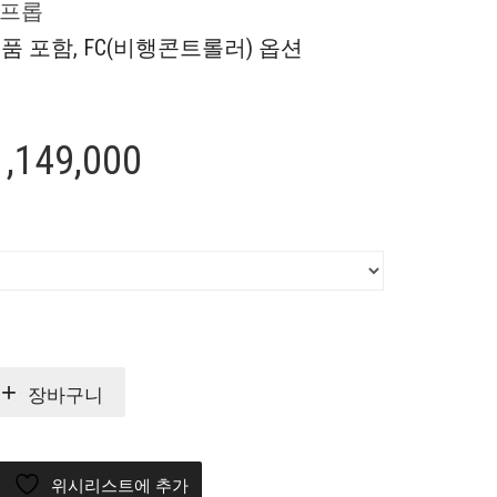
본 프롭
품 포함, FC(비행콘트롤러) 옵션
가
1,149,000
격
범
위:
₩699,000~₩1,149,00
장바구니
위시리스트에 추가