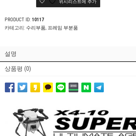
위시리스트에 추가
Center
Cross
Fixing
PRODUCT ID:
10117
Block(Lower)
카테고리:
수리부품
,
프레임 부분품
수
량
설명
상품평 (0)