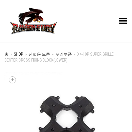
Toggle Menu
홈
»
SHOP
»
산업용 드론
»
수리부품
»
X4-10P SUPER GRILLE –
CENTER CROSS FIXING BLOCK(LOWER)
+