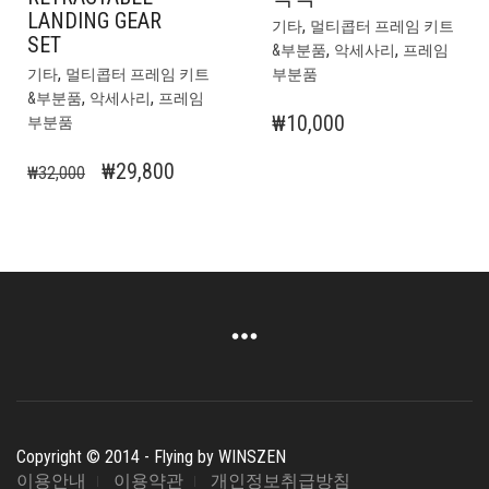
LANDING GEAR
,
기타
멀티콥터 프레임 키트
SET
,
,
&부분품
악세사리
프레임
,
기타
멀티콥터 프레임 키트
부분품
,
,
&부분품
악세사리
프레임
₩
10,000
부분품
원
현
₩
29,800
₩
32,000
래
재
가
가
격:
격:
₩32,000.
₩29,800.
Copyright © 2014 - Flying by WINSZEN
이용안내
이용약관
개인정보취급방침