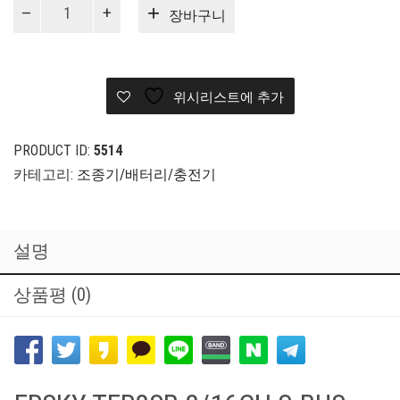
FRSKY
장바구니
호
환
수
신
위시리스트에 추가
기
TFR8
SB
PRODUCT ID:
5514
8ch
카테고리:
조종기/배터리/충전기
2.4Ghz
수
량
설명
상품평 (0)