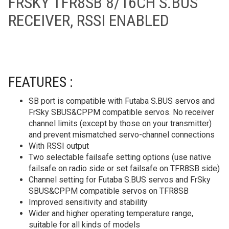
FRSKY TFR8SB 8/16CH S.BUS
RECEIVER, RSSI ENABLED
FEATURES :
SB port is compatible with Futaba S.BUS servos and
FrSky SBUS&CPPM compatible servos. No receiver
channel limits (except by those on your transmitter)
and prevent mismatched servo-channel connections
With RSSI output
Two selectable failsafe setting options (use native
failsafe on radio side or set failsafe on TFR8SB side)
Channel setting for Futaba S.BUS servos and FrSky
SBUS&CPPM compatible servos on TFR8SB
Improved sensitivity and stability
Wider and higher operating temperature range,
suitable for all kinds of models