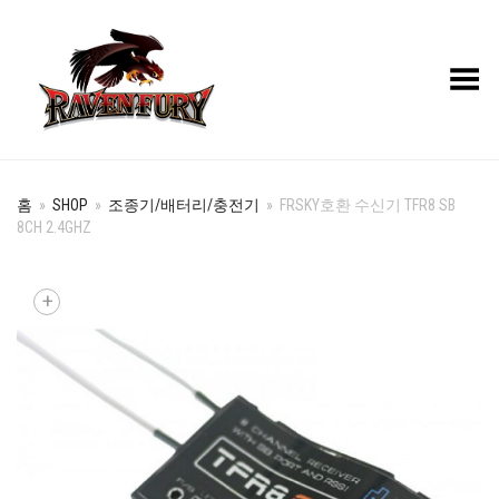
Toggle Menu
홈
»
SHOP
»
조종기/배터리/충전기
»
FRSKY호환 수신기 TFR8 SB
8CH 2.4GHZ
+