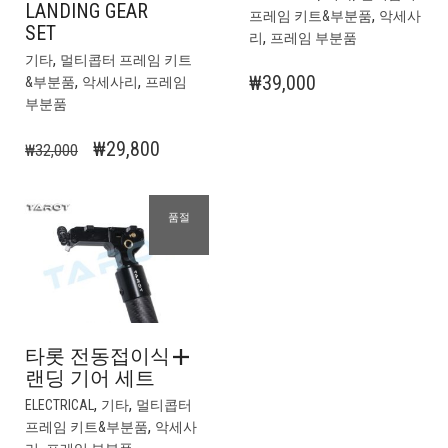
LANDING GEAR
,
프레임 키트&부분품
악세사
SET
,
리
프레임 부분품
,
기타
멀티콥터 프레임 키트
₩
39,000
,
,
&부분품
악세사리
프레임
부분품
원
현
₩
29,800
₩
32,000
래
재
가
가
품절
격:
격:
₩32,000.
₩29,800.
타롯 전동접이식
랜딩 기어 세트
,
,
ELECTRICAL
기타
멀티콥터
,
프레임 키트&부분품
악세사