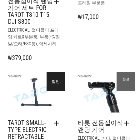
전동접이식 랜딩
프레임 부분품
기어 세트 FOR
TAROT T810 T15
₩
17,000
DJI S800
,
ELECTRICAL
멀티콥터 프레
,
임 키트&부분품
부품(FC/짐
,
발/모터/ESC등)
악세사리
₩
379,000
품절
할인!
TAROT SMALL-
타롯 전동접이식
TYPE ELECTRIC
랜딩 기어
RETRACTABLE
,
,
ELECTRICAL
기타
멀티콥터