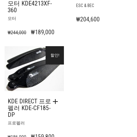
모터 KDE4213XF-
ESC & BEC
360
₩
204,600
모터
원
현
₩
189,000
₩
244,000
래
재
가
가
할인!
격:
격:
₩244,000.
₩189,000.
KDE DIRECT 프로
펠러 KDE-CF185-
DP
프로펠러
원
현
₩
159,800