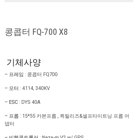
콩콥터 FQ-700 X8
기체사양
– 프레임 :
콩콥터 FQ700
– 모터 :
4114, 340KV
– ESC :
DYS 40A
– 프롭 :
15*55 카본프롭
,
퀵릴리즈&셀프타이트닝 프롭 어
댑터
– 비행콘트롤러 :
Naza-m V2 w/ GPS