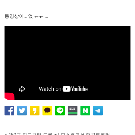
동영상이… 없 ㅠㅠ …
« 450급 쿼드콥터 드론 w/ 픽스호크 비행콘트롤러