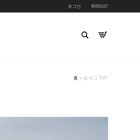
로그인
WISHLIST
검색
홈
»
글 태그 “650”