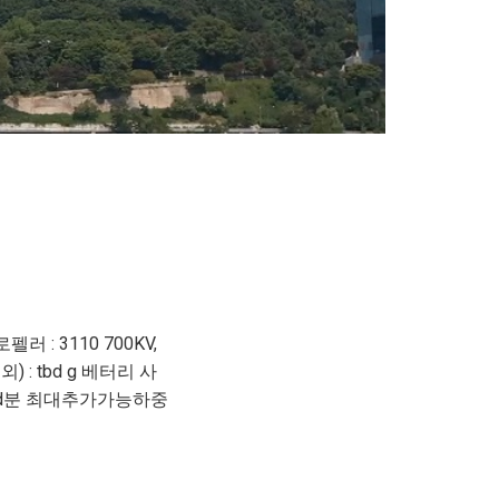
러 : 3110 700KV,
외) : tbd g 베터리 사
 약 tbd분 최대추가가능하중