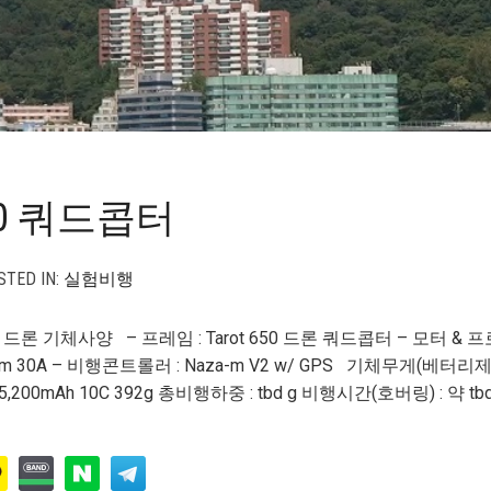
650 쿼드콥터
TED IN:
실험비행
드론 기체사양 – 프레임 : Tarot 650 드론 쿼드콥터 – 모터 & 프로펠
atinum 30A – 비행콘트롤러 : Naza-m V2 w/ GPS 기체무게(베터리제
.8V) 5,200mAh 10C 392g 총비행하중 : tbd g 비행시간(호버링) :