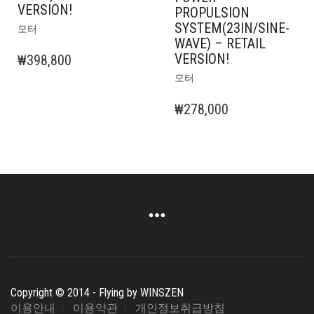
VERSION!
PROPULSION
여
SYSTEM(23IN/SINE-
모터
러
WAVE) – RETAIL
상
VERSION!
₩
398,800
품
여
모터
옵
러
션
상
₩
278,000
이
품
이
옵
상
션
품
이
에
이
있
상
습
품
니
에
다.
있
상
습
품
니
페
다.
Copyright © 2014 - Flying by WINSZEN
이
상
이용안내
이용약관
개인정보취급방침