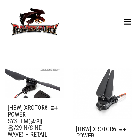
Toggle Menu
[HBW] XROTOR8
POWER
SYSTEM(방제
용/29IN/SINE-
[HBW] XROTOR6
WAVE) – RETAIL
POWER