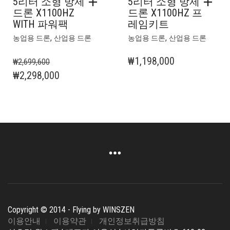
5리터 소형 방제
5리터 소형 방제
드론 X1100HZ
드론 X1100HZ 프
WITH 파워팩
레임키트
,
,
농업용 드론
산업용 드론
농업용 드론
산업용 드론
₩
1,198,000
₩
2,699,600
원
현
₩
2,298,000
래
재
가
가
격:
격:
₩2,699,600.
₩2,298,000.
Copyright © 2014 - Flying by WINSZEN
이용안내
이용약관
개인정보취급방침