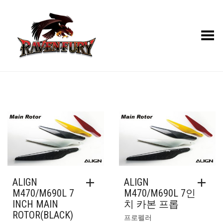
Toggle Menu
ALIGN
ALIGN
M470/M690L 7
M470/M690L 7인
INCH MAIN
치 카본 프롭
ROTOR(BLACK)
프로펠러