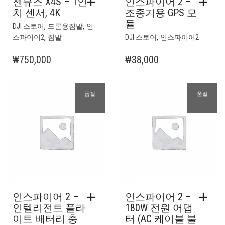
젠뮤즈 X4S – 1인
인스파이어 2 –
치 센서, 4K
조종기용 GPS 모
듈
,
,
DJI 스토어
드론용짐발
인
,
,
스파이어2
짐발
DJI 스토어
인스파이어2
₩
750,000
₩
38,000
품절
품절
인스파이어 2 –
인스파이어 2 –
인텔리전트 플라
180W 전원 어댑
이트 배터리 충
터 (AC 케이블 불