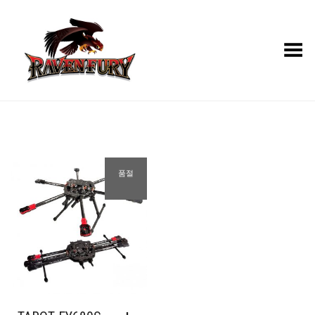
Toggle Menu
품절