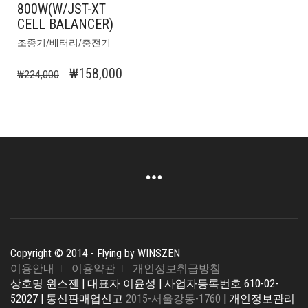
800W(W/JST-XT
CELL BALANCER)
조종기/배터리/충전기
원
현
₩
158,000
₩
224,000
래
재
가
가
격:
격:
₩224,000.
₩158,000.
Copyright © 2014 - Flying by WINSZEN
이용안내
이용약관
개인정보취급방침
상호명 윈스젠 | 대표자 이윤성 | 사업자등록번호 610-02-
52027 | 통신판매업신고
2015-서울강동-1760
| 개인정보관리