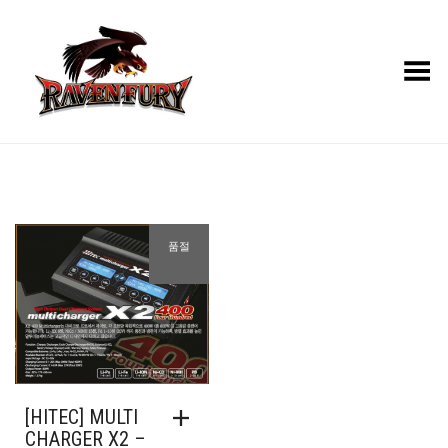
Toggle Menu
품절
[HITEC] MULTI
CHARGER X2 –