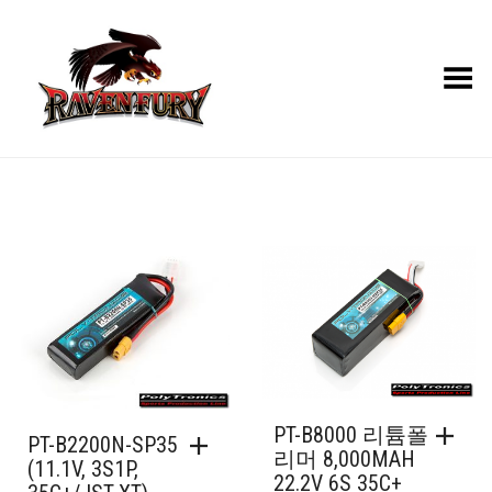
Toggle Menu
PT-B8000 리튬폴
PT-B2200N-SP35
리머 8,000MAH
(11.1V, 3S1P,
22.2V 6S 35C+