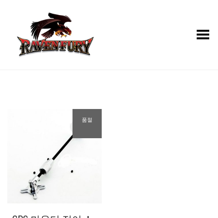
Toggle Menu
품절