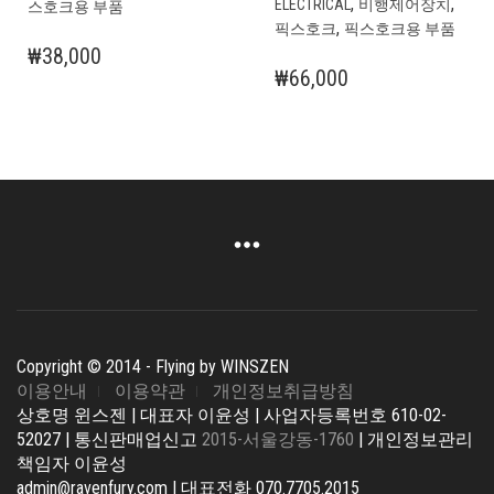
,
,
ELECTRICAL
비행제어장치
스호크용 부품
러
,
픽스호크
픽스호크용 부품
상
₩
38,000
품
₩
66,000
옵
션
이
이
상
품
에
있
습
니
다.
상
Copyright © 2014 - Flying by WINSZEN
품
이용안내
이용약관
개인정보취급방침
페
상호명 윈스젠 | 대표자 이윤성 | 사업자등록번호 610-02-
이
52027 | 통신판매업신고
2015-서울강동-1760
| 개인정보관리
지
책임자 이윤성
에
admin@ravenfury.com | 대표전화 070.7705.2015