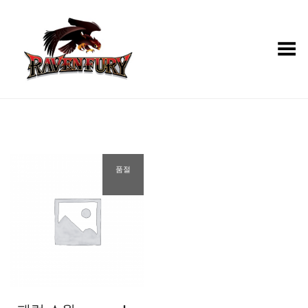
Toggle Menu
품절