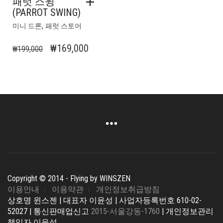
패럿 스윙
(PARROT SWING)
,
미니 드론
패럿 스토어
원
현
₩
169,000
₩
199,000
래
재
가
가
격:
격:
₩199,000.
₩169,000.
Copyright © 2014 - Flying by WINSZEN
이용안내
이용약관
개인정보취급방침
상호명 윈스젠 | 대표자 이윤성 | 사업자등록번호 610-02-
52027 | 통신판매업신고
2015-서울강동-1760
| 개인정보관리
책임자 이윤성