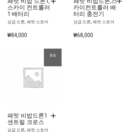
패럿 비밥 드론1,
패럿 비밥드론,스
스카이 컨트롤러
카이컨트롤러 배
1 배터리
터리 충전기
,
,
상급 드론
패럿 스토어
상급 드론
패럿 스토어
₩
84,000
₩
68,000
품절
패럿 비밥드론1
센트럴 크로스
,
상급 드론
패럿 스토어