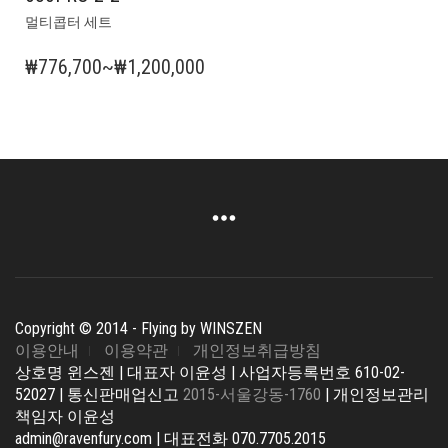
여
멀티콥터 세트
러
상
₩
776,700
~
₩
1,200,000
품
가
옵
격
션
범
이
이
위:
상
₩776,700~₩1,200,000
품
에
있
습
니
다.
Copyright © 2014 - Flying by WINSZEN
상
이용안내
이용약관
개인정보취급방침
품
상호명 윈스젠 | 대표자 이윤성 | 사업자등록번호 610-02-
페
52027 | 통신판매업신고
2015-서울강동-1760
| 개인정보관리
이
책임자 이윤성
지
admin@ravenfury.com | 대표전화 070.7705.2015